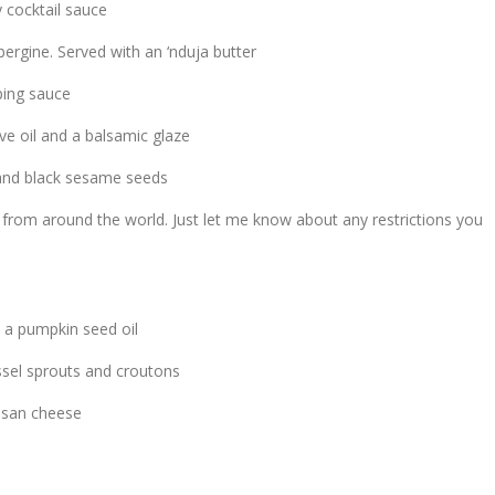
 cocktail sauce
ergine. Served with an ‘nduja butter
ping sauce
ive oil and a balsamic glaze
 and black sesame seeds
sh from around the world. Just let me know about any restrictions you
 a pumpkin seed oil
sel sprouts and croutons
esan cheese