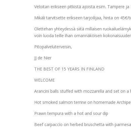
Veloitan erikseen pitkistä ajoista esim. Tampere ja 
Mikäli tarvitsette erikseen tarjoilijaa, hinta on 45€/
Olettehan yhteydessä siitä millaisen ruokailuelämykse
voin luoda teille ihan omannäköisen kokonaisuuden
Pitopalveluterveisin,
JJ de Nier
THE BEST OF 15 YEARS IN FINLAND
WELCOME
Arancini balls stuffed with mozzarella and set on 
Hot smoked salmon terrine on homemade Archipel
Prawn tempura with a hot and sour dip
Beef carpaccio on herbed bruschetta with parmesan