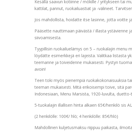
Kesällä saavun kotiinne / mökille / yritykseen tai
kattilat, pannut, ruokailuastiat ja -välineet. Tarvitsen
Jos mahdollista, hoidatte itse lasinne, jotta voitte 
Pääsette nauttimaan päivästä / illasta ystävienne 
siivoamisesta.
Tyypillisin ruokailuelämys on 5 – ruokalajin menu 
löydätte esimerkkejä eri lajeista. Valitkaa listasta
teemanne ja toiveidenne mukaisesti. Pystyn tuomaan
avoin!
Teen toki myös pienempiä ruokakokonaisuuksia tai 
teeman mukaisesti. Mitä erikoisempi toive, sitä 
Indonesiaan, Menu Marsista, 1920-luvulta, duetto-t
5-tuokalajin illallisen hinta alkaen 65€/henkilö sis A
(2 henkilölle: 100€/ hlö; 4 henkilölle: 85€/hlö)
Mahdollinen kuljetusmaksu riippuu paikasta, ilmoit