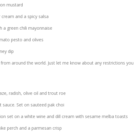
ijon mustard
r cream and a spicy salsa
 a green chili mayonnaise
omato pesto and olives
ney dip
sh from around the world. Just let me know about any restrictions you
e, radish, olive oil and trout roe
t sauce. Set on sauteed pak choi
nion set on a white wine and dill cream with sesame melba toasts
ike perch and a parmesan crisp