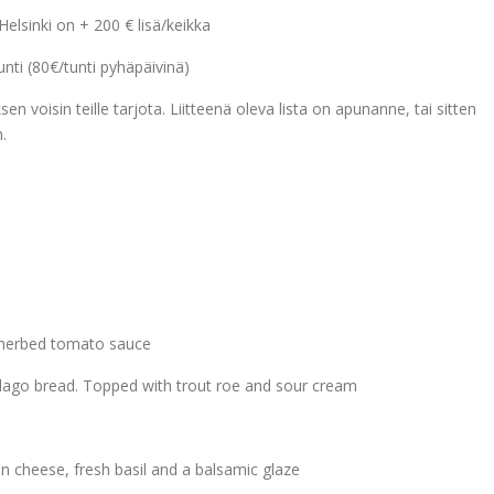
Helsinki on + 200 € lisä/keikka
tunti (80€/tunti pyhäpäivinä)
n voisin teille tarjota. Liitteenä oleva lista on apunanne, tai sitten
.
a herbed tomato sauce
ago bread. Topped with trout roe and sour cream
 cheese, fresh basil and a balsamic glaze