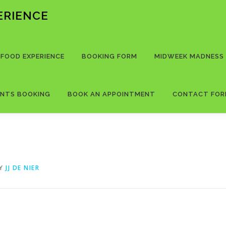
PERIENCE
 FOOD EXPERIENCE
BOOKING FORM
MIDWEEK MADNESS
ENTS BOOKING
BOOK AN APPOINTMENT
CONTACT FO
Y
JJ DE NIER