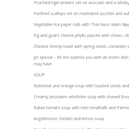
Poached tiger prawns set on avocado and a whisky
Panfried scallops set on marinated zucchini and aub
Vegetable rice paper rolls with Thai Nuoc Mam dip
Fig and goat’s cheese phyllo parcels with chives, ol
Chinese shrimp toast with spring onion, coriander
JJ’s special – let me surprise you with an exotic di
may have
SOUP
Butternut and orange soup with toasted seeds and
Creamy Jerusalem artichoke soup with shaved Brus
Italian tomato soup with mini meatballs and Parm
Avgolemono chicken and lemon soup