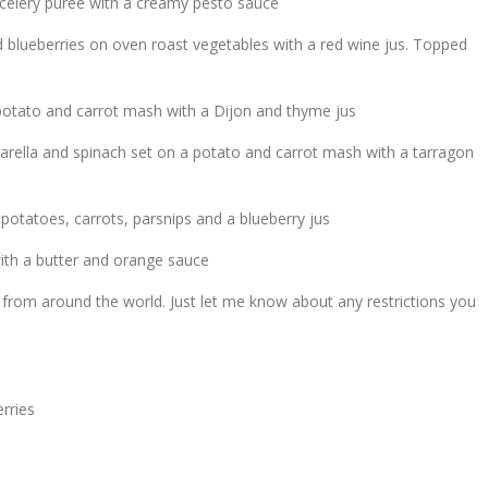
 celery puree with a creamy pesto sauce
blueberries on oven roast vegetables with a red wine jus. Topped
 potato and carrot mash with a Dijon and thyme jus
arella and spinach set on a potato and carrot mash with a tarragon
otatoes, carrots, parsnips and a blueberry jus
ith a butter and orange sauce
sh from around the world. Just let me know about any restrictions you
rries