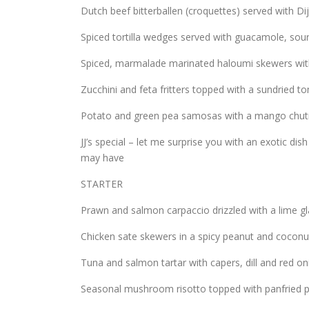
Dutch beef bitterballen (croquettes) served with D
Spiced tortilla wedges served with guacamole, sou
Spiced, marmalade marinated haloumi skewers with
Zucchini and feta fritters topped with a sundried t
Potato and green pea samosas with a mango chut
JJ’s special – let me surprise you with an exotic di
may have
STARTER
Prawn and salmon carpaccio drizzled with a lime glaz
Chicken sate skewers in a spicy peanut and coconu
Tuna and salmon tartar with capers, dill and red o
Seasonal mushroom risotto topped with panfried p