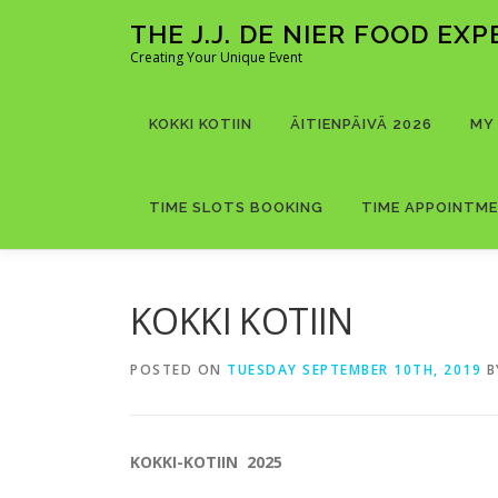
Skip
THE J.J. DE NIER FOOD EX
to
Creating Your Unique Event
content
KOKKI KOTIIN
ÄITIENPÄIVÄ 2026
MY
TIME SLOTS BOOKING
TIME APPOINTM
KOKKI KOTIIN
POSTED ON
TUESDAY SEPTEMBER 10TH, 2019
B
KOKKI-KOTIIN 2025