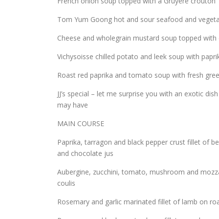
French onion soup topped with a Gruyere crouton
Tom Yum Goong hot and sour seafood and vegeta
Cheese and wholegrain mustard soup topped with 
Vichysoisse chilled potato and leek soup with papr
Roast red paprika and tomato soup with fresh gree
JJ’s special – let me surprise you with an exotic di
may have
MAIN COURSE
Paprika, tarragon and black pepper crust fillet of 
and chocolate jus
Aubergine, zucchini, tomato, mushroom and mozzar
coulis
Rosemary and garlic marinated fillet of lamb on ro