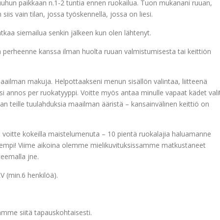
 muuhun paikkaan n.1-2 tuntia ennen ruokailua. Tuon mukanani ruuan,
 siis vain tilan, jossa työskennellä, jossa on liesi.
jatkaa siemailua senkin jälkeen kun olen lähtenyt.
ja perheenne kanssa ilman huolta ruuan valmistumisesta tai keittiön
maailman makuja. Helpottaakseni menun sisällön valintaa, liitteenä
 yksi annos per ruokatyyppi. Voitte myös antaa minulle vapaat kädet vali
 teille tuulahduksia maailman ääristä – kansainvälinen keittiö on
voitte kokeilla maistelumenuta – 10 pientä ruokalajia haluamanne
parempi! Viime aikoina olemme mielikuvituksissamme matkustaneet
eemalla jne.
LV (min.6 henkilöä).
amme siitä tapauskohtaisesti.