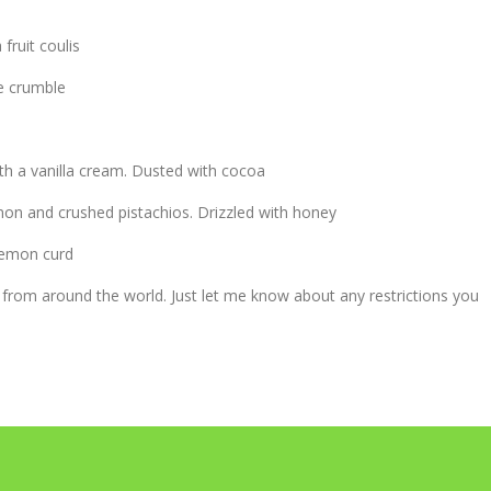
 fruit coulis
e crumble
ith a vanilla cream. Dusted with cocoa
amon and crushed pistachios. Drizzled with honey
lemon curd
sh from around the world. Just let me know about any restrictions you