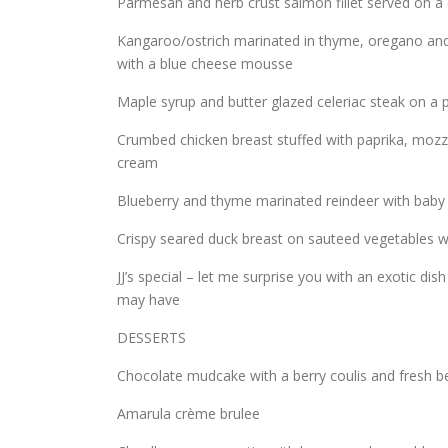
Parmesan and herb crust salmon fillet served on a
Kangaroo/ostrich marinated in thyme, oregano and 
with a blue cheese mousse
Maple syrup and butter glazed celeriac steak on a
Crumbed chicken breast stuffed with paprika, mozz
cream
Blueberry and thyme marinated reindeer with baby p
Crispy seared duck breast on sauteed vegetables w
JJ’s special – let me surprise you with an exotic di
may have
DESSERTS
Chocolate mudcake with a berry coulis and fresh be
Amarula crème brulee