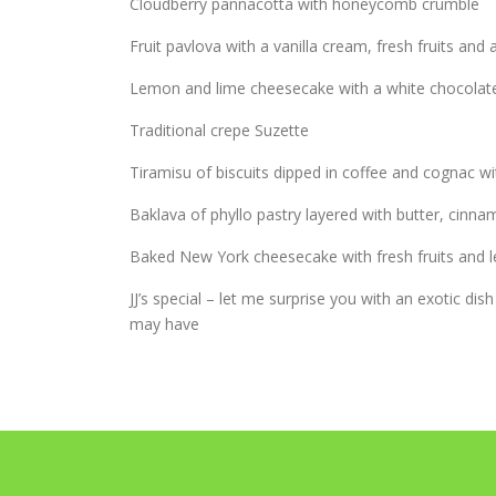
Cloudberry pannacotta with honeycomb crumble
Fruit pavlova with a vanilla cream, fresh fruits and a
Lemon and lime cheesecake with a white chocolat
Traditional crepe Suzette
Tiramisu of biscuits dipped in coffee and cognac w
Baklava of phyllo pastry layered with butter, cinn
Baked New York cheesecake with fresh fruits and 
JJ’s special – let me surprise you with an exotic di
may have