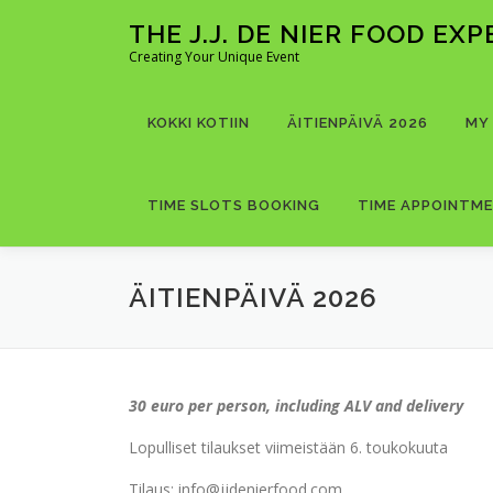
Skip
THE J.J. DE NIER FOOD EX
to
Creating Your Unique Event
content
KOKKI KOTIIN
ÄITIENPÄIVÄ 2026
MY
TIME SLOTS BOOKING
TIME APPOINTM
ÄITIENPÄIVÄ 2026
30 euro per person, including ALV and delivery
Lopulliset tilaukset viimeistään 6. toukokuuta
Tilaus: info@jjdenierfood.com