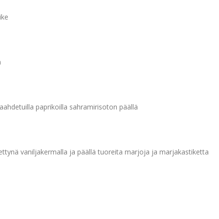
ike
a
paahdetuilla paprikoilla sahramirisoton päällä
ttynä vaniljakermalla ja päällä tuoreita marjoja ja marjakastiketta