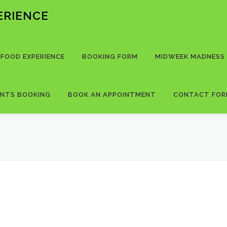
PERIENCE
 FOOD EXPERIENCE
BOOKING FORM
MIDWEEK MADNESS
ENTS BOOKING
BOOK AN APPOINTMENT
CONTACT FO