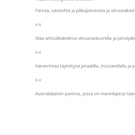
Parsaa, savulohta ja pikkuperunoita ja sitruunakast
x-x
Maa-artisokkakeittoa sitruunankuorella ja persiljall
x-x
Kananrintaa täytettynä pinaatilla, mozzarellalla ja 
x-x
Australialainen pavlova, jossa on marenkipesä täyte